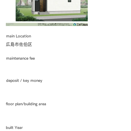
main Location
広島市佐伯区
maintenance fee
deposit / key money
floor plan/building area
built Year