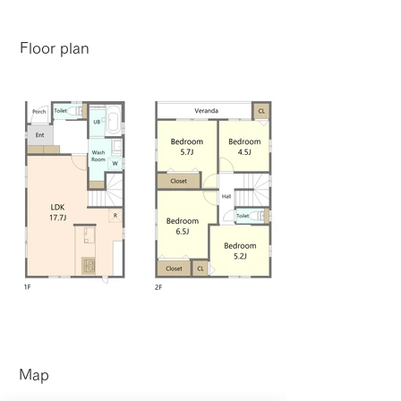
​Floor plan
​Map