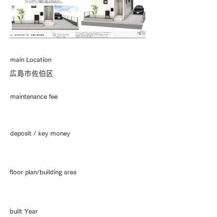
main Location
広島市佐伯区
maintenance fee
deposit / key money
floor plan/building area
built Year