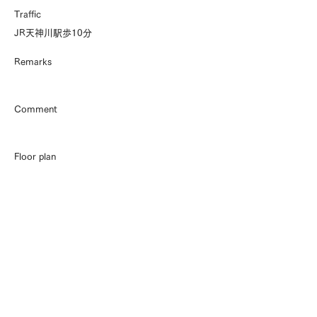
Traffic
JR天神川駅歩10分
Remarks
​Comment
Floor plan