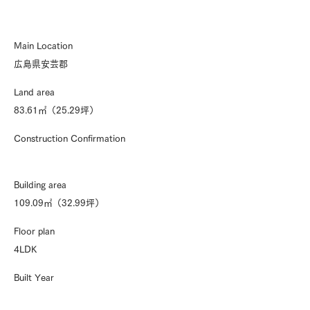
Main Location
広島県安芸郡
Land area
83.61㎡（25.29坪）
Construction Confirmation
Building area
109.09㎡（32.99坪）
Floor plan
4LDK
Built Year