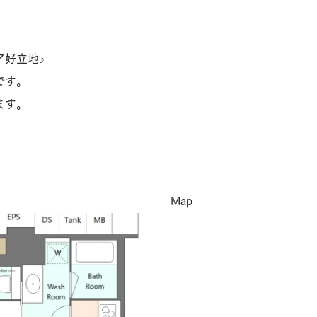
ア好立地♪
です。
ます。
​Map