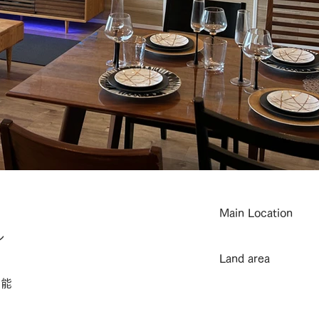
Main Location
ン
Land area
可能