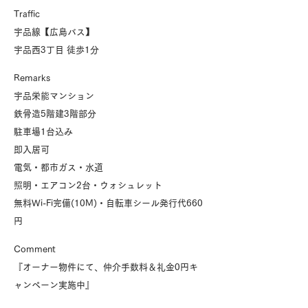
Traffic
宇品線【広島バス】
宇品西3丁目 徒歩1分
Remarks
宇品栄能マンション
鉄骨造5階建3階部分
駐車場1台込み
即入居可
電気・都市ガス・水道
照明・エアコン2台・ウォシュレット
無料Wi-Fi完備(10M)・自転車シール発行代660
円
​Comment
『オーナー物件にて、仲介手数料＆礼金0円キ
ャンペーン実施中』