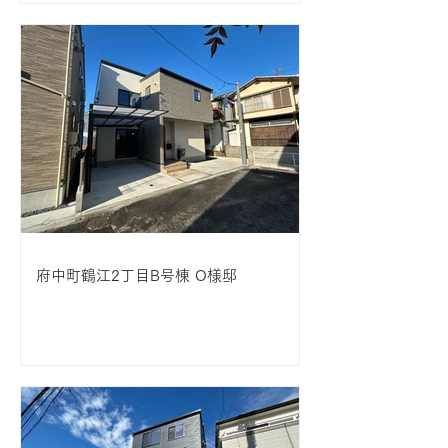
府中町鶴江2丁目B号棟 O様邸