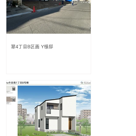
翠4丁目B区画 Y様邸