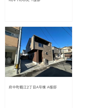
府中町鶴江2丁目A号棟 A様邸