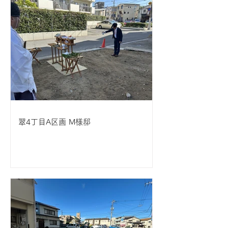
翠4丁目A区画 M様邸