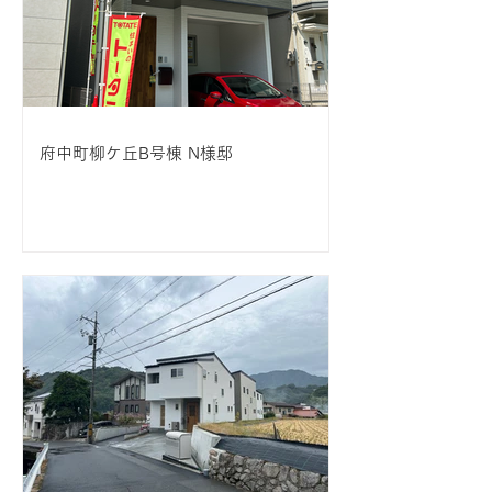
府中町柳ケ丘B号棟 N様邸